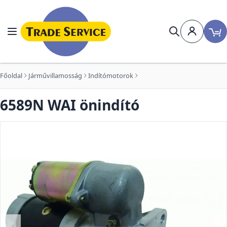
Ugrás a tartalomhoz
Navigáció
Keresés
Főoldal
Járművillamosság
Indítómotorok
6589N WAI önindító