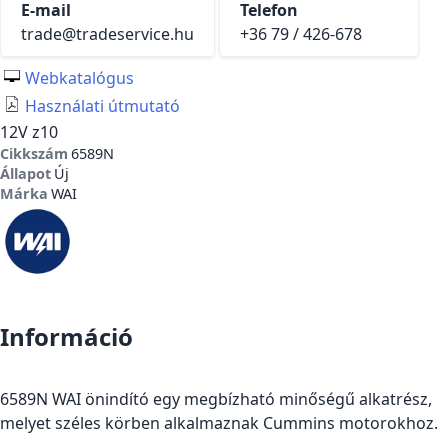
E-mail
Telefon
trade@tradeservice.hu
+36 79 / 426-678
Webkatalógus
Használati útmutató
12V z10
Cikkszám
6589N
Állapot
Új
Márka
WAI
Információ
6589N WAI önindító egy megbízható minőségű alkatrész,
melyet széles körben alkalmaznak Cummins motorokhoz.